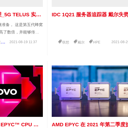
成都联想服务器总代理_5G TELUS 实验室：创意的未来
做准备， 这是第五代蜂窝
提高了数倍，并能够传输
系列应用，包括自动驾驶
2021-08-19 11:37
2021-08-2
G
联想
戴尔
HPE
术。5G 的超快速度和
拟现实相结合，也为娱乐
您是否知道采用 AMD EPYC™ CPU 的 Lenovo ThinkSystem 服务器有助于降低 TCO？