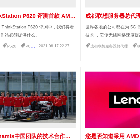
联想 ThinkStation P620 评测首款 AMD Threadripper Pro 工作站
hinkStation P620 评测中，我们将看
世界各地的公司都在为 5G 
工作站必须提供什么。
技术 ，它使无线网络速度
大量数据。5G 已经用于一
2021-08-17 22:27
P620
P620工作站
thinkstation工作站
成都联想服务器总代理
联想5
汽车、虚拟现实，甚至远程手
更低延迟，与增强现实或虚
行业带来了许多新的可能性
联想是Dynamis中国团队的技术合作伙伴