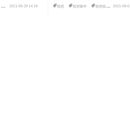
多达三个 NVIDIA
2021-08-29 14:18
2021-09-0
站
RTX8000
联想工作站
联想
联想硬件
联想收入
VIDIA 为需要极快 HBM2
大的 GPU；或者，如
GPU 内存，您可以通过
IA Quadro RTX
频内存。如果您的工作负载
可以满足您的需求，最多支
80，4.0GHz 下的 56 核和