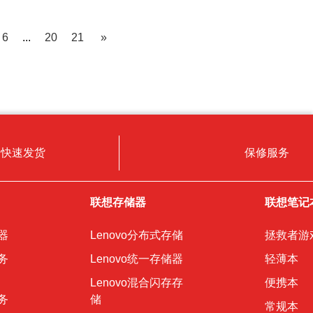
6
...
20
21
»
快速发货
保修服务
联想存储器
联想笔记
器
Lenovo分布式存储
拯救者游
务
Lenovo统一存储器
轻薄本
Lenovo混合闪存存
便携本
务
储
常规本