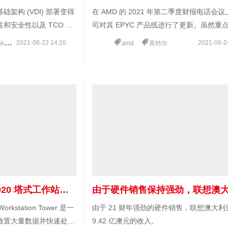
架构 (VDI) 部署变得
在 AMD 的 2021 年第二季度财报电话会
和安全性以及 TCO 和
司对其 EPYC 产品线进行了更新。虽然重
得越来越重要。
绩，但数据中心现在是一项大业务（趋势在 
2021-08-22 14:20
2021-08-2
em
thinksystem服务器
amd
英特尔
入范围的 20% 以上），因此随着 AMD 更
市场，它成为一项功能。可以说，EPYC 
长，鉴于我们所看到的，这种增长似乎是以
尔至强为代价的。
联想 ThinkStation P920 塔式工作站评测 Quadro RTX 8000
 Workstation Tower 是一
由于 21 财年强劲的硬件销售，联想澳大
放置大量数据并快速处理
9.42 亿澳元的收入。