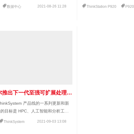
推动的“一个联想”战略方面取得了重大
许多不同类型的工作负载。借助
2021-08-26 11:28
数据中心
ThinkStation P920
P920 塔式工作
Quadro GV100，您拥有 N
内存的工作负载而打造的最强
果您的工作负载只需要大量 
随附的 NVLink 获得两个 NVID
8000，总共 96GB 的视
更受 CPU 限制，联想也
持两个 Xeon Platinum 82
112 线程。
随着英特尔推出下一代至强可扩展处理器，联想改进了 ThinkSystem 产品线
hinkSystem 产品线的一系列更新和新
的目标是 HPC、人工智能和分析工作
2021-09-03 13:08
ThinkSystem