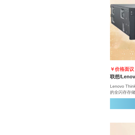
￥价格面议
Lenovo Th
的全闪存存
便性、容量、安
DG7000 
功能，具有
增强的数据