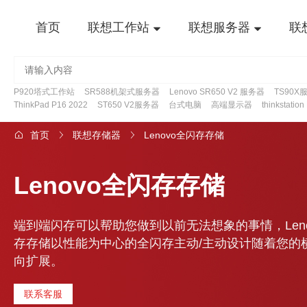
首页
联想工作站
联想服务器
联
P920塔式工作站
SR588机架式服务器
Lenovo SR650 V2 服务器
TS90X
ThinkPad P16 2022
ST650 V2服务器
台式电脑
高端显示器
thinkstatio
首页
联想存储器
Lenovo全闪存存储
Lenovo全闪存存储
端到端闪存可以帮助您做到以前无法想象的事情，Leno
存存储以性能为中心的全闪存主动/主动设计随着您的
向扩展。
联系客服