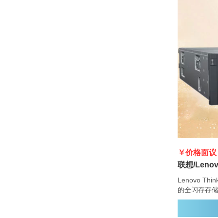
￥价格面议
Lenovo Th
的全闪存存
便性、容量、安
DG7000 