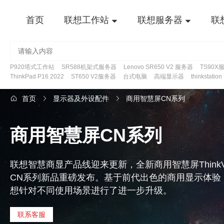
首页
联想工作站
联想服务器
联
P920塔式工作站
SR588机架式服务器
Lenovo SR650 V2 服务器
TS90X
ThinkPad P16 2022
ST650 V2服务器
台式电脑
高端显示器
thinkstatio
首页
显示器及外设配件
商用智慧屏CN系列
商用智慧屏CN系列
联想智慧商显产品线迎来更新，全新商用智慧屏ThinkVis
CN系列新品重磅发布。基于前代出色的商用显示体验
想针对不同使用场景进行了进一步升级。
联系客服