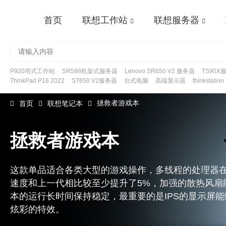
首页
联想工作站
联想服务器
P920塔式工作站
SR588机架式服务器
Lenovo SR650 V2 服务器
TS90X
ThinkPad P16 2022
ST650 V2服务器
台式电脑
高端显示器
thinkstatio
拯救者游戏本
首页
联想笔记本
拯救者游戏本
这款单品适合各类大型的游戏操作，多线程的处理器
速度和上一代相比较至少提升了5%，加强的散热风扇
本的运行长时间保持稳定，最重要的是IPS的显示屏
炫彩的特效。