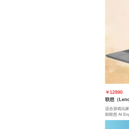
￥12990
适合游戏玩家
助联想 AI E
戏。