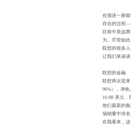
在描述一家能
存在的过程—
目前中美这两
为。尽管如此
联想的很多人
让我们来谈谈
联想的金融
联想
再次
迎来
96%），净
16.9B 美元
他们最新的集
场销量中排名
在我看来，这