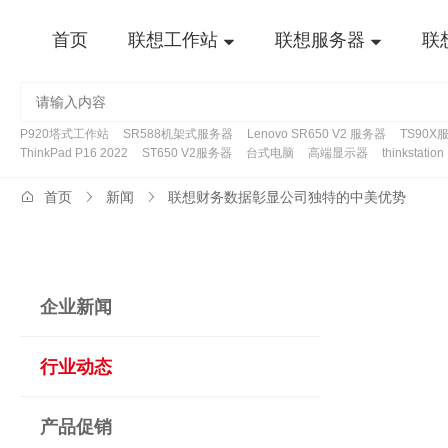
首页
联想工作站
联想服务器
联
P920塔式工作站
SR588机架式服务器
Lenovo SR650 V2 服务器
TS90X
ThinkPad P16 2022
ST650 V2服务器
台式电脑
高端显示器
thinkstatio
首页
新闻
联想财务数据彰显公司独特的中美优势
企业新闻
行业动态
产品促销